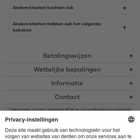
Andere klanten kochten ook
Andere klanten hebben ook het volgende
bekeken
Betalingswijzen
Wettelijke bepalingen
Informatie
Contact
* Alle prijzen zijn incl. wettelijke BTW en
verzendkosten
en eventuele
rembourskosten, indien niet anders beschreven
* Het woordmerk en de logo's van Bluetooth® zijn gedeponeerde
handelsmerken van Bluetooth SIG, Inc. en elk gebruik van dergelijke
merken door Satisfyer GmbH is onder licentie.