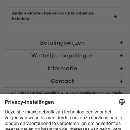
Andere klanten hebben ook het volgende
bekeken
Betalingswijzen
Wettelijke bepalingen
Informatie
Contact
* Alle prijzen zijn incl. wettelijke BTW en
verzendkosten
en eventuele
rembourskosten, indien niet anders beschreven
* Het woordmerk en de logo's van Bluetooth® zijn gedeponeerde
handelsmerken van Bluetooth SIG, Inc. en elk gebruik van dergelijke
merken door Satisfyer GmbH is onder licentie.
Apple, het Apple logo en Apple Watch zijn handelsmerken van Apple Inc.