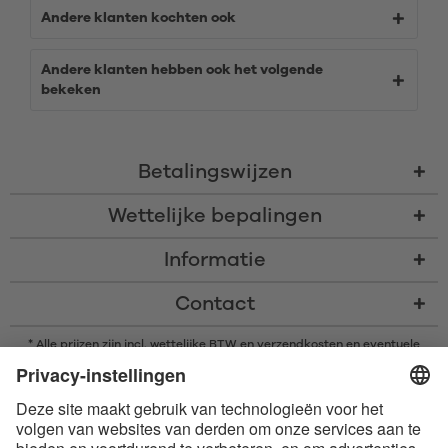
Andere klanten kochten ook
Andere klanten hebben ook het volgende
bekeken
Betalingswijzen
Wettelijke bepalingen
Informatie
Contact
* Alle prijzen zijn incl. wettelijke BTW en
verzendkosten
en eventuele
rembourskosten, indien niet anders beschreven
* Het woordmerk en de logo's van Bluetooth® zijn gedeponeerde
handelsmerken van Bluetooth SIG, Inc. en elk gebruik van dergelijke
merken door Satisfyer GmbH is onder licentie.