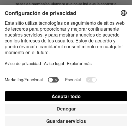
tasas de reembolso, siempre que no se indique lo contrario
* La marca denominativa y los logotipos Bluetooth® son marcas
registradas propiedad de Bluetooth SIG, Inc. y cualquier uso de dichas
marcas por parte de Satisfyer GmbH se realiza bajo licencia.
Apple, el logotipo de Apple y Apple Watch son marcas registradas
propiedad de Apple Inc. Google Play y el logotipo de Google Play son
marcas comerciales de Google LLC.
Accesibilidad
Contact us today
Configuración de cookies
FAQ
Instrucciones
Contacto
Acceso para la prensa
© Triple A Marketing GmbH