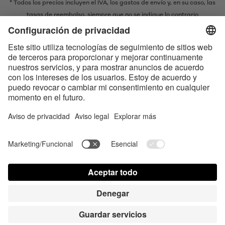
* Todos los precios incluyen el IVA,
los gastos de envío
y, en su caso, las
tasas de reembolso, siempre que no se indique lo contrario
* La marca denominativa y los logotipos Bluetooth® son marcas
registradas propiedad de Bluetooth SIG, Inc. y cualquier uso de dichas
marcas por parte de Satisfyer GmbH se realiza bajo licencia.
Apple, el logotipo de Apple y Apple Watch son marcas registradas
propiedad de Apple Inc. Google Play y el logotipo de Google Play son
marcas comerciales de Google LLC.
Accesibilidad
Contact us today
Configuración de cookies
FAQ
Instrucciones
Contacto
Acceso para la prensa