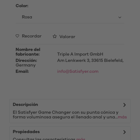
Color:
Recordar
Valorar
Nombre del
fabricante:
Triple A Import GmbH
Dirección:
Am Lenkwerk 3, 33615 Bielefeld,
Germany
Email:
info@Satisfyer.com
Descripción
El Satisfyer Game Changer con su punta cónica y
forma voluminosa asegura el llenado anal y una...
más
Propiedades
Consultar las características
más