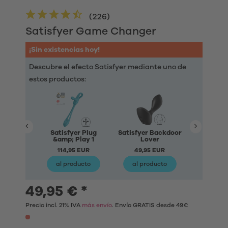
(
226
)
Satisfyer Game Changer
¡Sin existencias hoy!
Descubre el efecto Satisfyer mediante uno de
estos productos:
Satisfyer Plug
Satisfyer Backdoor
Satisfyer 
&amp; Play 1
Lover
29,95
114,95 EUR
49,95 EUR
al producto
al producto
al pro
49,95 € *
Precio incl. 21% IVA
más envío
. Envío GRATIS desde 49€