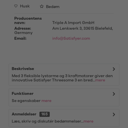
Husk
Bedøm
Producentens
navn:
Triple A Import GmbH
Adresse:
Am Lenkwerk 3, 33615 Bielefeld,
Germany
Email:
info@Satisfyer.com
Beskrivelse
Med 3 fleksible lystarme og 3 kraftmotorer giver den
innovative Satisfyer Threesome 3 en bred...
mere
Funktioner
Se egenskaber
mere
Anmeldelser
165
Læs, skriv og diskutér bedømmelser...
mere