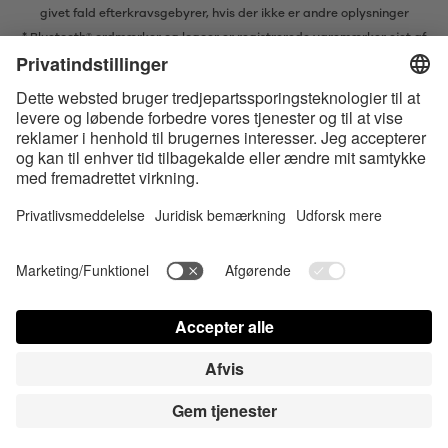
givet fald efterkravsgebyrer, hvis der ikke er andre oplysninger
* Bluetooth® ordmærker og logoer er registrerede varemærker ejet af
Bluetooth SIG, Inc. og enhver brug af sådanne mærker af Satisfyer GmbH
er under licens.
Apple, Apple logoet og Apple Watch er varemærker ejet af Apple Inc.
Google Play og Google Play-logoet er varemærker, der tilhører Google
LLC.
Accessibility
Contact us today
Cookies-indstillinger
FAQ
Brugsvejledning
Kontakt
Login for presse
© Triple A Marketing GmbH