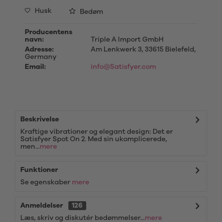
Husk
Bedøm
Producentens
navn:
Triple A Import GmbH
Adresse:
Am Lenkwerk 3, 33615 Bielefeld,
Germany
Email:
info@Satisfyer.com
Beskrivelse
Kraftige vibrationer og elegant design: Det er
Satisfyer Spot On 2. Med sin ukomplicerede,
men...
mere
Funktioner
Se egenskaber
mere
Anmeldelser
126
Læs, skriv og diskutér bedømmelser...
mere