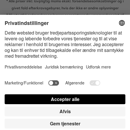
* Alle priser inkl. lovpligtig moms ekskl.
forsendelsesomkostninger
og i
givet fald efterkravsgebyrer, hvis der ikke er andre oplysninger
* Bluetooth® ordmærker og logoer er registrerede varemærker ejet af
Bluetooth SIG, Inc. og enhver brug af sådanne mærker af Satisfyer GmbH
er under licens.
Apple, Apple logoet og Apple Watch er varemærker ejet af Apple Inc.
Google Play og Google Play-logoet er varemærker, der tilhører Google
LLC.
Accessibility
Contact us today
Cookies-indstillinger
FAQ
Brugsvejledning
Kontakt
Login for presse