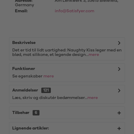
Adresse:
Am Lenkwerk 3, 33615 Bielefeld,
Germany
Email:
info@Satisfyer.com
Beskrivelse
Det er tid til lidt uartighed: Naughty Kiss leger med en
blød, mat silikone, et legende design...
mere
Funktioner
Se egenskaber
mere
Anmeldelser
121
Læs, skriv og diskutér bedømmelser...
mere
Tilbehør
6
Lignende artikler: