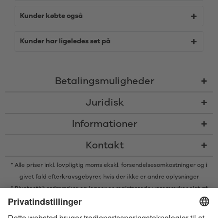
Kunder købte også
Kunder har ligeledes set på
Betalingsmuligheder
Juridisk
Informationer
Kontakt
* Alle priser inkl. lovpligtig moms ekskl.
forsendelsesomkostninger
og i
givet fald efterkravsgebyrer, hvis der ikke er andre oplysninger
* Bluetooth® ordmærker og logoer er registrerede varemærker ejet af
Bluetooth SIG, Inc. og enhver brug af sådanne mærker af Satisfyer GmbH
er under licens.