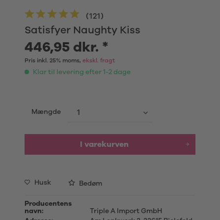
(
121
)
Satisfyer Naughty Kiss
446,95 dkr. *
Pris inkl. 25% moms,
ekskl. fragt
Klar til levering efter 1-2 dage
Mængde
I varekurven
Husk
Bedøm
Producentens
navn:
Triple A Import GmbH