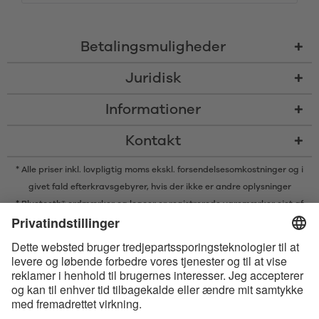
Betalingsmuligheder
Juridisk
Informationer
Kontakt
* Alle priser inkl. lovpligtig moms ekskl.
forsendelsesomkostninger
og i
givet fald efterkravsgebyrer, hvis der ikke er andre oplysninger
* Bluetooth® ordmærker og logoer er registrerede varemærker ejet af
Bluetooth SIG, Inc. og enhver brug af sådanne mærker af Satisfyer GmbH
er under licens.
Apple, Apple logoet og Apple Watch er varemærker ejet af Apple Inc.
Google Play og Google Play-logoet er varemærker, der tilhører Google
LLC.