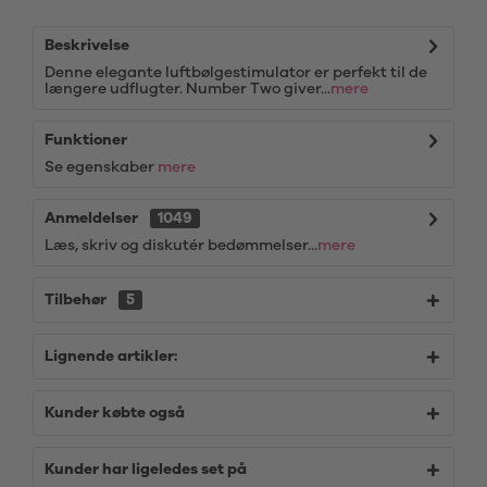
Beskrivelse
Denne elegante luftbølgestimulator er perfekt til de
længere udflugter. Number Two giver...
mere
Funktioner
Se egenskaber
mere
Anmeldelser
1049
Læs, skriv og diskutér bedømmelser...
mere
Tilbehør
5
Lignende artikler:
Kunder købte også
Kunder har ligeledes set på