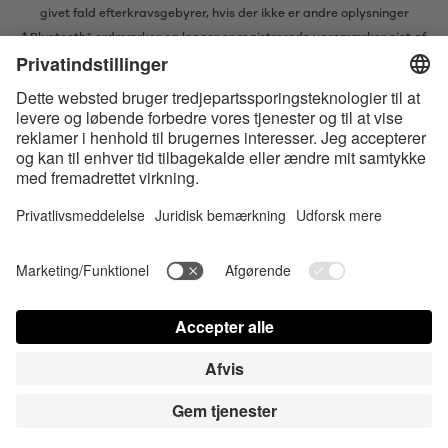
givet fald efterkravsgebyrer, hvis der ikke er andre oplysninger
* Bluetooth® ordmærker og logoer er registrerede varemærker ejet af
Bluetooth SIG, Inc. og enhver brug af sådanne mærker af Satisfyer GmbH
er under licens.
Apple, Apple logoet og Apple Watch er varemærker ejet af Apple Inc.
Google Play og Google Play-logoet er varemærker, der tilhører Google
LLC.
Accessibility
Contact us today
Cookies-indstillinger
FAQ
Brugsvejledning
Kontakt
Login for presse
© Triple A Marketing GmbH