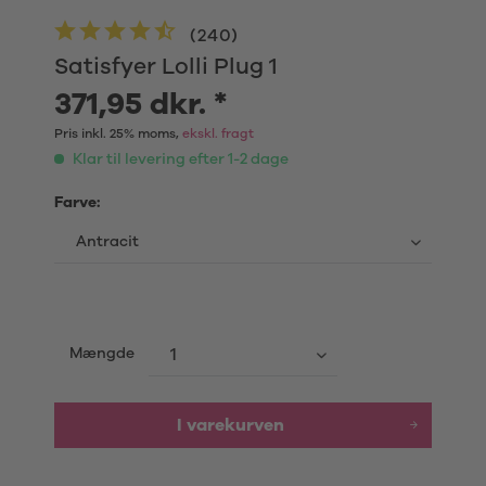
(
240
)
Satisfyer Lolli Plug 1
371,95 dkr. *
Pris inkl. 25% moms,
ekskl. fragt
Klar til levering efter 1-2 dage
Farve:
Mængde
I varekurven