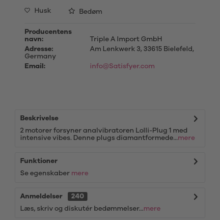
Husk
Bedøm
Producentens
navn:
Triple A Import GmbH
Adresse:
Am Lenkwerk 3, 33615 Bielefeld,
Germany
Email:
info@Satisfyer.com
Beskrivelse
2 motorer forsyner analvibratoren Lolli-Plug 1 med
intensive vibes. Denne plugs diamantformede...
mere
Funktioner
Se egenskaber
mere
Anmeldelser
240
Læs, skriv og diskutér bedømmelser...
mere