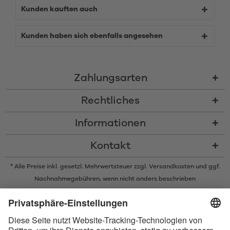
Kunden kauften auch
Kunden haben sich ebenfalls angesehen
Zahlungsarten
Rechtliches
Informationen
Kontakt
* Alle Preise inkl. gesetzl. Mehrwertsteuer zzgl.
Versandkosten
und ggf.
Nachnahmegebühren, wenn nicht anders beschrieben
* Der Name Bluetooth und das Bluetooth Logo sind eingetragene Marken
und Eigentum der Bluetooth SIG, Inc. Die Nutzung dieser Marken durch
Satisfyer GmbH erfolgt unter Lizenz.
Apple und das Apple-Logo sind eingetragene Marken von Apple Inc.