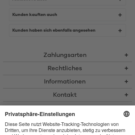
Kunden kauften auch
Kunden haben sich ebenfalls angesehen
Zahlungsarten
Rechtliches
Informationen
Kontakt
* Alle Preise inkl. gesetzl. Mehrwertsteuer zzgl.
Versandkosten
und ggf.
Nachnahmegebühren, wenn nicht anders beschrieben
* Der Name Bluetooth und das Bluetooth Logo sind eingetragene Marken
und Eigentum der Bluetooth SIG, Inc. Die Nutzung dieser Marken durch