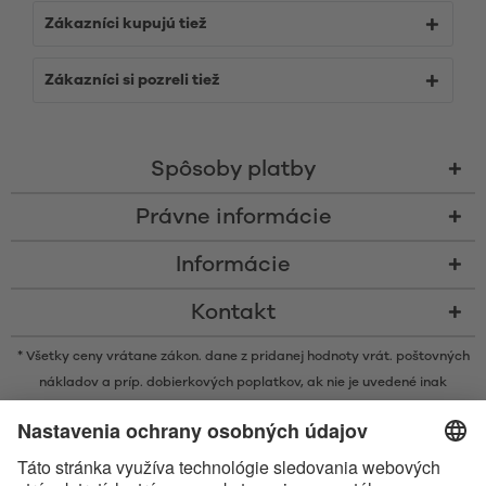
Zákazníci kupujú tiež
Zákazníci si pozreli tiež
Spôsoby platby
Právne informácie
Informácie
Kontakt
* Všetky ceny vrátane zákon. dane z pridanej hodnoty vrát.
poštovných
nákladov
a príp. dobierkových poplatkov, ak nie je uvedené inak
* Značka Bluetooth® a logá sú registrovanými značkami, ktoré vlastní
spoločnosť Bluetooth SIG, Inc. a akékoľvek používanie takýchto značiek
spoločnosťou Satisfyer GmbH podlieha licencií.