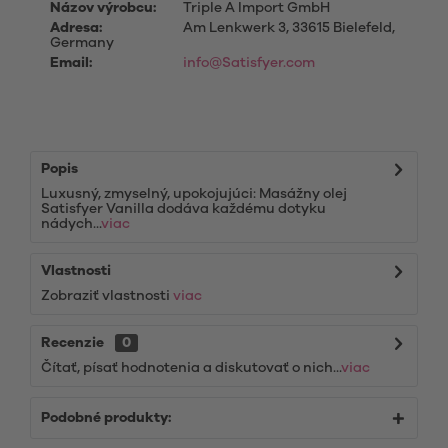
Názov výrobcu:
Triple A Import GmbH
Adresa:
Am Lenkwerk 3, 33615 Bielefeld,
Germany
Email:
info@Satisfyer.com
Popis
Luxusný, zmyselný, upokojujúci: Masážny olej
Satisfyer Vanilla dodáva každému dotyku
nádych...
viac
Vlastnosti
Zobraziť vlastnosti
viac
Recenzie
0
Čítať, písať hodnotenia a diskutovať o nich...
viac
Podobné produkty: