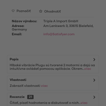
Poznačiť
Ohodnotiť
Názov výrobcu:
Triple A Import GmbH
Adresa:
Am Lenkwerk 3, 33615 Bielefeld,
Germany
Email:
info@Satisfyer.com
Popis
Hlboké vibrácie Plugu sú tvorené 2 motormi a dajú sa
intuitívne ovládať pomocou aplikácie. Okrem...
viac
Vlastnosti
Zobraziť vlastnosti
viac
Recenzie
21
Čítať, písať hodnotenia a diskutovať o nich...
viac