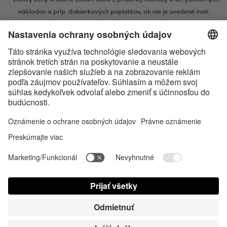
nákladov
a príp. dobierkových poplatkov, ak nie je uvedené inak
* Značka Bluetooth® a logá sú registrovanými značkami, ktoré vlastní
spoločnosť Bluetooth SIG, Inc. a akékoľvek používanie takýchto značiek
spoločnosťou Satisfyer GmbH podlieha licencií.
Označenie Apple, logo spoločnosti Apple a Apple Watch sú ochrannými
známkami spoločnosti Apple Inc. Google Play a logo Google Play sú
ochranné známky spoločnosti Google LLC.
Accessibility
Contact us today
Nastavenie súborov cookies
FAQ
Návod na použitie
Kontakt
Prihlásenie pre tlač