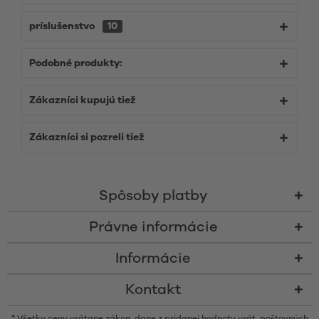
príslušenstvo
10
Podobné produkty:
Zákazníci kupujú tiež
Zákazníci si pozreli tiež
Spôsoby platby
Právne informácie
Informácie
Kontakt
* Všetky ceny vrátane zákon. dane z pridanej hodnoty vrát.
poštovných