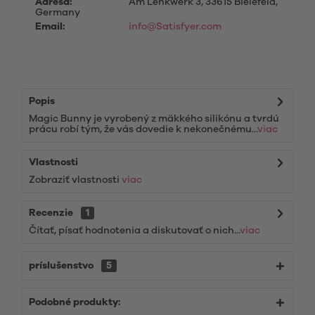
Adresa:
Am Lenkwerk 3, 33615 Bielefeld,
Germany
Email:
info@Satisfyer.com
Popis
Magic Bunny je vyrobený z mäkkého silikónu a tvrdú
prácu robí tým, že vás dovedie k nekonečnému...
viac
Vlastnosti
Zobraziť vlastnosti
viac
Recenzie
1
Čítať, písať hodnotenia a diskutovať o nich...
viac
príslušenstvo
5
Podobné produkty: