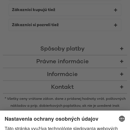
Zákazníci kupujú tiež
Zákazníci si pozreli tiež
Spôsoby platby
Právne informácie
Informácie
Kontakt
* Všetky ceny vrátane zákon. dane z pridanej hodnoty vrát.
poštovných
nákladov
a príp. dobierkových poplatkov, ak nie je uvedené inak
* Značka Bluetooth® a logá sú registrovanými značkami, ktoré vlastní
spoločnosť Bluetooth SIG, Inc. a akékoľvek používanie takýchto značiek
spoločnosťou Satisfyer GmbH podlieha licencií.