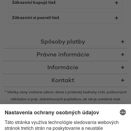
Zákazníci kupujú tiež
Zákazníci si pozreli tiež
Spôsoby platby
Právne informácie
Informácie
Kontakt
* Všetky ceny vrátane zákon. dane z pridanej hodnoty vrát.
poštovných
nákladov
a príp. dobierkových poplatkov, ak nie je uvedené inak
* Značka Bluetooth® a logá sú registrovanými značkami, ktoré vlastní
spoločnosť Bluetooth SIG, Inc. a akékoľvek používanie takýchto značiek
spoločnosťou Satisfyer GmbH podlieha licencií.
Označenie Apple, logo spoločnosti Apple a Apple Watch sú ochrannými