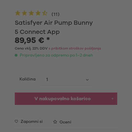
(
11
)
Satisfyer Air Pump Bunny
5 Connect App
89,95 € *
Cena vklj. 22% DDV
s pribitkom stroškov pošiljanja
Pripravljeno za odpremo po 1–2 dneh
Količina
V nakupovalno košarico
Zapomni si
Oceni