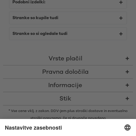
Podobni izdelki:
Stranke so kupile tudi
Stranke so si ogledale tudi
Vrste plačil
Pravna določila
Informacije
Stik
* Vse cene vklj. z zakon. DDV-jem plus
stroški dostave
in eventualno
stroški prevzema, če ni drugače navedeno
* Besedna znamka in logotipi Bluetooth® so zaščitene blagovne znamke v
lasti družbe Bluetooth SIG, Inc., ki je podjetju Satisfyer GmbH podelila