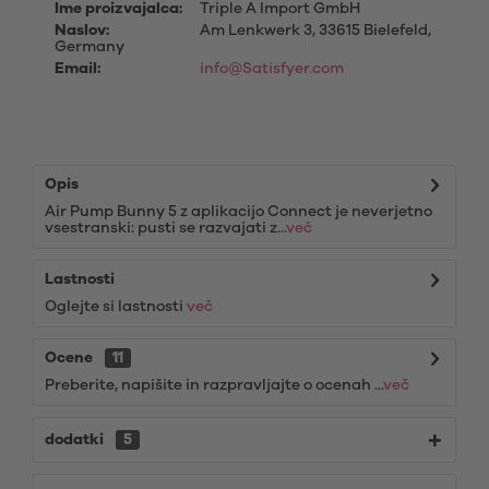
Ime proizvajalca:
Triple A Import GmbH
Naslov:
Am Lenkwerk 3, 33615 Bielefeld,
Germany
Email:
info@Satisfyer.com
Opis
Air Pump Bunny 5 z aplikacijo Connect je neverjetno
vsestranski: pusti se razvajati z...
več
Lastnosti
Oglejte si lastnosti
več
Ocene
11
Preberite, napišite in razpravljajte o ocenah ...
več
dodatki
5