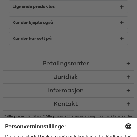
Lignende produkter:
Kunder kjøpte også
Kunder har sett på
Betalingsmåter
Juridisk
Informasjon
Kontakt
* Alle priser inkl. Mva. * Alle priser inkl. merverdiavgift og
fraktkostnader
og om nødvendig avgifter med mindre annet er angitt
* Bluetooth®s ordmerke og logoer er registrerte varemerker som eies av