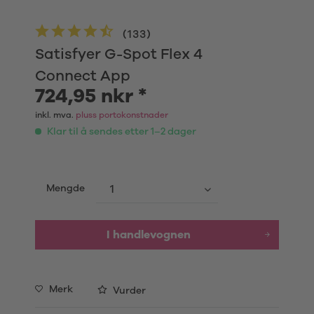
(
133
)
Satisfyer G-Spot Flex 4
Connect App
724,95 nkr *
inkl. mva.
pluss portokonstnader
Klar til å sendes etter 1–2 dager
Mengde
I handlevognen
Merk
Vurder