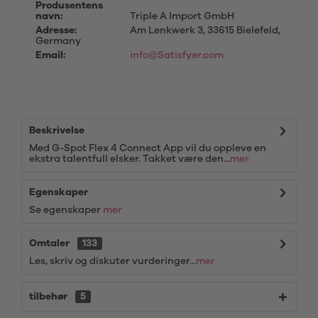
Produsentens
navn:
Triple A Import GmbH
Adresse:
Am Lenkwerk 3, 33615 Bielefeld,
Germany
Email:
info@Satisfyer.com
Beskrivelse
Med G-Spot Flex 4 Connect App vil du oppleve en
ekstra talentfull elsker. Takket være den...
mer
Egenskaper
Se egenskaper
mer
Omtaler
133
Les, skriv og diskuter vurderinger...
mer
tilbehør
5