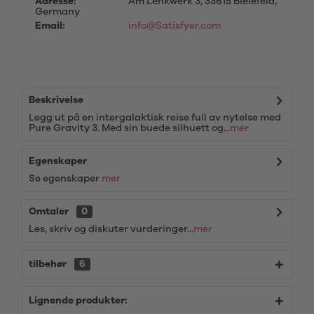
Adresse:
Am Lenkwerk 3, 33615 Bielefeld,
Germany
Email:
info@Satisfyer.com
Beskrivelse
Legg ut på en intergalaktisk reise full av nytelse med
Pure Gravity 3. Med sin buede silhuett og...
mer
Egenskaper
Se egenskaper
mer
Omtaler
0
Les, skriv og diskuter vurderinger...
mer
tilbehør
6
Lignende produkter: