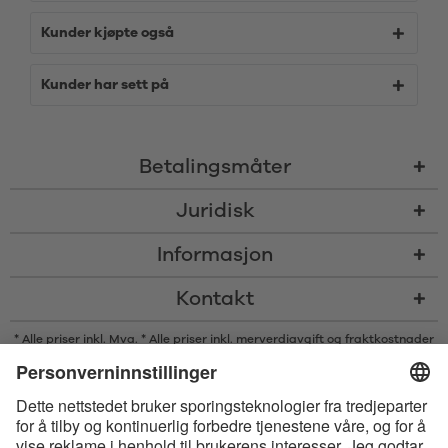
Kunder kjøpte også
Kunder har sett på
Betalingsmåter
Juridisk
Informasjon
Kontakt
* Alle priser inkl. Mva. * Alle priser inkl. merverdiavgift og
fraktkostnader
og om nødvendig avgifter med mindre annet er angitt
* Bluetooth®s ordmerke og logoer er registrerte varemerker som eies av
Bluetooth SIG, Inc., og enhver bruk av slike merker av Satisfyer GmbH
skjer på lisens.