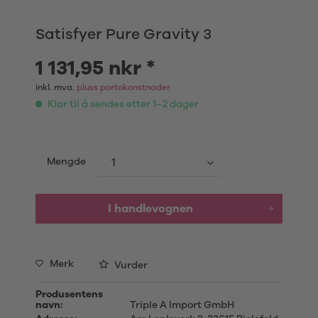
Satisfyer Pure Gravity 3
1 131,95 nkr *
inkl. mva.
pluss portokonstnader
Klar til å sendes etter 1–2 dager
Mengde
I handlevognen
Merk
Vurder
Produsentens
navn:
Triple A Import GmbH