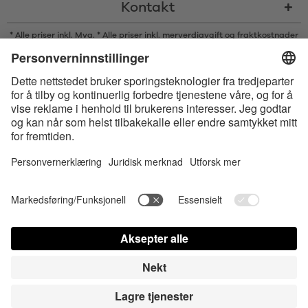
Kontakt
* Alle priser inkl. Mva. * Alle priser inkl. merverdiavgift og
fraktkostnader
og om nødvendig avgifter med mindre annet er angitt
* Bluetooth®s ordmerke og logoer er registrerte varemerker som eies av
Bluetooth SIG, Inc., og enhver bruk av slike merker av Satisfyer GmbH
skjer på lisens.
Accessibility
Contact us today
Innstillinger for informasjonskapsler
FAQ
Bruksanvisning
Kontakt
Presse innlogging