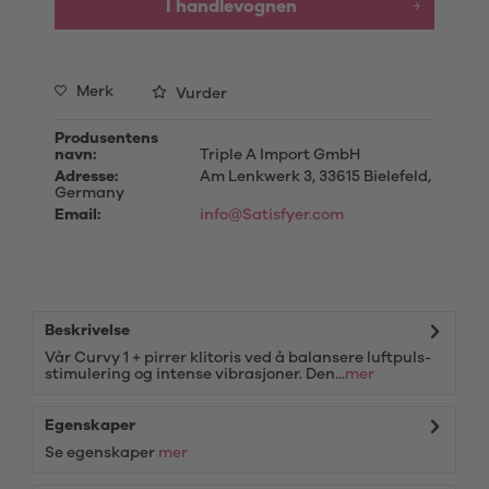
I handlevognen
Merk
Vurder
Produsentens
navn:
Triple A Import GmbH
Adresse:
Am Lenkwerk 3, 33615 Bielefeld,
Germany
Email:
info@Satisfyer.com
Beskrivelse
Vår Curvy 1 + pirrer klitoris ved å balansere luftpuls-
stimulering og intense vibrasjoner. Den...
mer
Egenskaper
Se egenskaper
mer