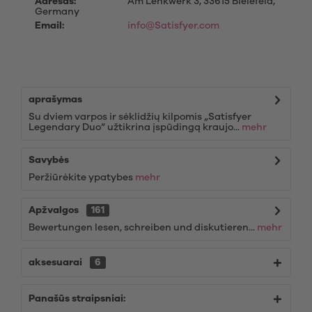
Adresas:
Am Lenkwerk 3, 33615 Bielefeld,
Germany
Email:
info@Satisfyer.com
aprašymas
Su dviem varpos ir sėklidžių kilpomis „Satisfyer
Legendary Duo“ užtikrina įspūdingą kraujo...
mehr
Savybės
Peržiūrėkite ypatybes
mehr
Apžvalgos
161
Bewertungen lesen, schreiben und diskutieren...
mehr
aksesuarai
6
Panašūs straipsniai: