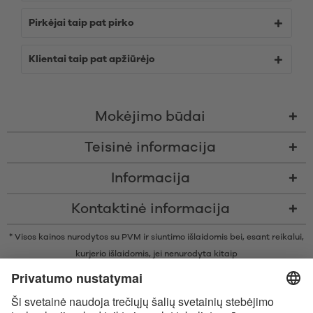
Pirkėjai taip pat pirko
Klientai taip pat apžiūrėjo
Mokėjimo būdai
Teisinė informacija
Informacija
Kontaktinė informacija
* Visos kainos nurodytos su PVM ir siuntimo išlaidomis bei, esant reikalui,
kurjerio išlaidomis, jei nenurodyta kitaip
* Žodinis prekių ženklas Bluetooth® ir logotipai yra registruoti „Bluetooth
SIG, Inc.“ prekių ženklai ir bet koks tokių prekių ženklų naudojimas
įmonėje „Satisfyer GmbH“ yra licencijuotas.