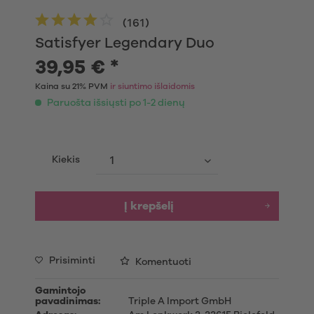
(
161
)
Satisfyer Legendary Duo
39,95 € *
Kaina su 21% PVM
ir siuntimo išlaidomis
Paruošta išsiųsti po 1-2 dienų
Kiekis
Į krepšelį
Prisiminti
Komentuoti
Gamintojo
pavadinimas:
Triple A Import GmbH