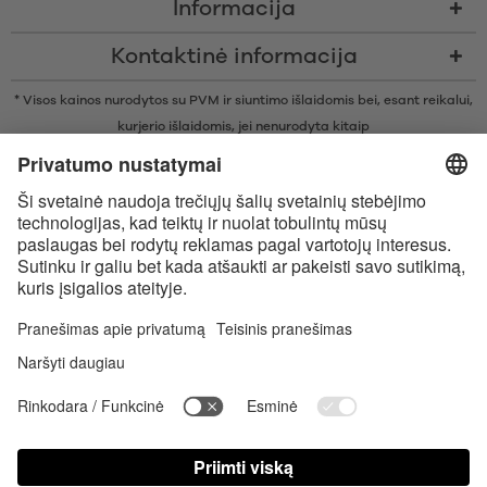
Informacija
Kontaktinė informacija
* Visos kainos nurodytos su PVM ir siuntimo išlaidomis bei, esant reikalui,
kurjerio išlaidomis, jei nenurodyta kitaip
* Žodinis prekių ženklas Bluetooth® ir logotipai yra registruoti „Bluetooth
SIG, Inc.“ prekių ženklai ir bet koks tokių prekių ženklų naudojimas
įmonėje „Satisfyer GmbH“ yra licencijuotas.
„Apple“, „Apple“ logotipas ir „Apple Watch“ yra „Apple Inc.“ prekių
ženklai. „Google Play“ ir „Google Play“ logotipas yra „Google LLC“ prekės
ženklai.