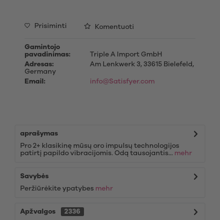
Prisiminti
Komentuoti
Gamintojo
pavadinimas:
Triple A Import GmbH
Adresas:
Am Lenkwerk 3, 33615 Bielefeld,
Germany
Email:
info@Satisfyer.com
aprašymas
Pro 2+ klasikinę mūsų oro impulsų technologijos
patirtį papildo vibracijomis. Odą tausojantis...
mehr
Savybės
Peržiūrėkite ypatybes
mehr
Apžvalgos
2336