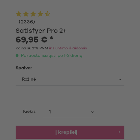
(
2336
)
Satisfyer Pro 2+
69,95 € *
Kaina su 21% PVM
ir siuntimo išlaidomis
Paruošta išsiųsti po 1-2 dienų
Spalva:
Kiekis
Į krepšelį