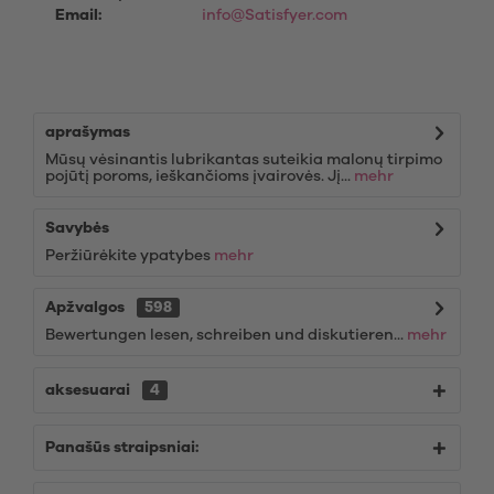
Email:
info@Satisfyer.com
aprašymas
Mūsų vėsinantis lubrikantas suteikia malonų tirpimo
pojūtį poroms, ieškančioms įvairovės. Jį...
mehr
Savybės
Peržiūrėkite ypatybes
mehr
Apžvalgos
598
Bewertungen lesen, schreiben und diskutieren...
mehr
aksesuarai
4
Panašūs straipsniai: