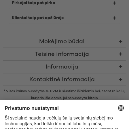
Pirkėjai taip pat pirko
Klientai taip pat apžiūrėjo
Mokėjimo būdai
Teisinė informacija
Informacija
Kontaktinė informacija
* Visos kainos nurodytos su PVM ir siuntimo išlaidomis bei, esant reikalui,
kurjerio išlaidomis, jei nenurodyta kitaip
* Žodinis prekių ženklas Bluetooth® ir logotipai yra registruoti „Bluetooth
SIG, Inc.“ prekių ženklai ir bet koks tokių prekių ženklų naudojimas
įmonėje „Satisfyer GmbH“ yra licencijuotas.
„Apple“, „Apple“ logotipas ir „Apple Watch“ yra „Apple Inc.“ prekių