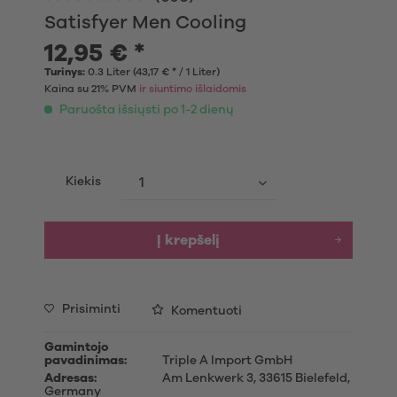
Satisfyer Men Cooling
12,95 € *
Turinys:
0.3 Liter (43,17 € * / 1 Liter)
Kaina su 21% PVM
ir siuntimo išlaidomis
Paruošta išsiųsti po 1-2 dienų
Kiekis
Į krepšelį
Prisiminti
Komentuoti
Gamintojo
pavadinimas:
Triple A Import GmbH
Adresas:
Am Lenkwerk 3, 33615 Bielefeld,
Germany