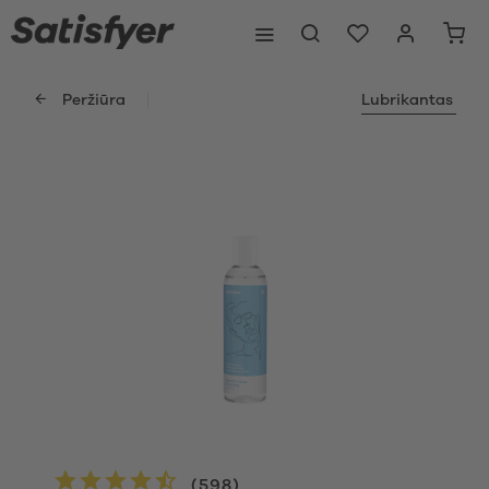
Peržiūra
Lubrikantas
(
598
)