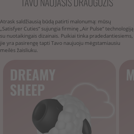
TAVO NAUJASIS DRAUGUŽIS
Atrask saldžiausią būdą patirti malonumą: mūsų
„Satisfyer Cuties“ sujungia firminę „Air Pulse“ technologiją
su nuotaikingais dizainais. Puikiai tinka pradedantiesiems,
jie yra pasirengę tapti Tavo naujuoju mėgstamiausiu
meilės žaisliuku.