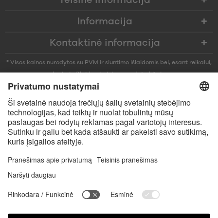
Teisinė informacija
Informacija
Kontaktinė informacija
* Visos kainos nurodytos su PVM ir siuntimo išlaidomis bei, esant reikalui,
kurjerio išlaidomis, jei nenurodyta kitaip
* Žodinis prekių ženklas Bluetooth® ir logotipai yra registruoti „Bluetooth
SIG, Inc.“ prekių ženklai ir bet koks tokių prekių ženklų naudojimas
įmonėje „Satisfyer GmbH“ yra licencijuotas.
„Apple“, „Apple“ logotipas ir „Apple Watch“ yra „Apple Inc.“ prekių
ženklai. „Google Play“ ir „Google Play“ logotipas yra „Google LLC“ prekės
ženklai.