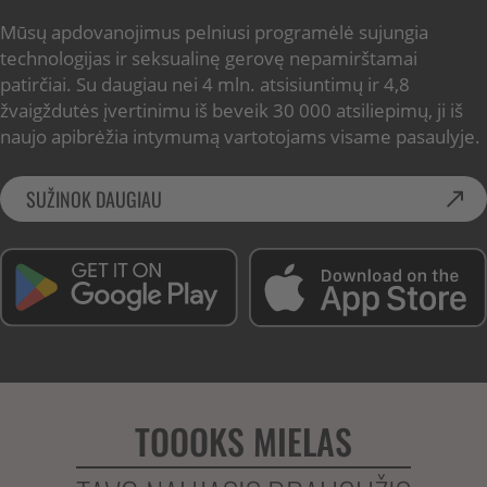
Mūsų apdovanojimus pelniusi programėlė sujungia
technologijas ir seksualinę gerovę nepamirštamai
patirčiai. Su daugiau nei 4 mln. atsisiuntimų ir 4,8
žvaigždutės įvertinimu iš beveik 30 000 atsiliepimų, ji iš
naujo apibrėžia intymumą vartotojams visame pasaulyje.
SUŽINOK DAUGIAU
TOOOKS MIELAS