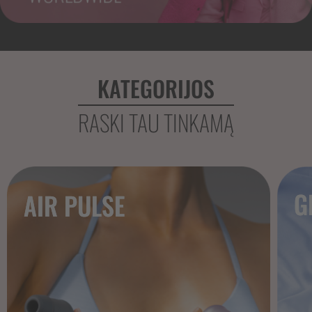
KATEGORIJOS
RASKI TAU TINKAMĄ
G
AIR PULSE