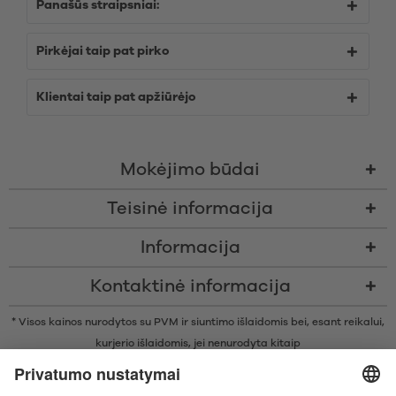
Panašūs straipsniai:
Pirkėjai taip pat pirko
Klientai taip pat apžiūrėjo
Mokėjimo būdai
Teisinė informacija
Informacija
Kontaktinė informacija
* Visos kainos nurodytos su PVM ir siuntimo išlaidomis bei, esant reikalui,
kurjerio išlaidomis, jei nenurodyta kitaip
* Žodinis prekių ženklas Bluetooth® ir logotipai yra registruoti „Bluetooth
SIG, Inc.“ prekių ženklai ir bet koks tokių prekių ženklų naudojimas