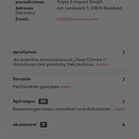
pavadinimas:
Triple A Import GmbH
Adresas:
Am Lenkwerk 3, 33615 Bielefeld,
Germany
Email:
info@Satisfyer.com
aprašymas
Su sulenktu stimuliatoriumi „Heat Climax +“
stimuliuoja tiek prostatą, tiek jautrius...
mehr
Savybės
Peržiūrėkite ypatybes
mehr
Apžvalgos
88
Bewertungen lesen, schreiben und diskutieren...
mehr
aksesuarai
6