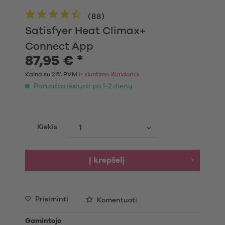
(
88
)
Satisfyer Heat Climax+
Connect App
87,95 € *
Kaina su 21% PVM
ir siuntimo išlaidomis
Paruošta išsiųsti po 1-2 dienų
Kiekis
Į krepšelį
Prisiminti
Komentuoti
Gamintojo