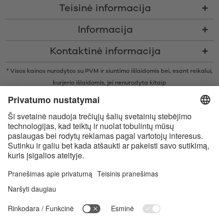
Teisinė informacija
Informacija
Kontaktinė informacija
* Visos kainos nurodytos su PVM ir siuntimo išlaidomis bei, esant reikalui,
kurjerio išlaidomis, jei nenurodyta kitaip
* Žodinis prekių ženklas Bluetooth® ir logotipai yra registruoti „Bluetooth
SIG, Inc.“ prekių ženklai ir bet koks tokių prekių ženklų naudojimas
įmonėje „Satisfyer GmbH“ yra licencijuotas.
„Apple“, „Apple“ logotipas ir „Apple Watch“ yra „Apple Inc.“ prekių
ženklai. „Google Play“ ir „Google Play“ logotipas yra „Google LLC“ prekės
ženklai.