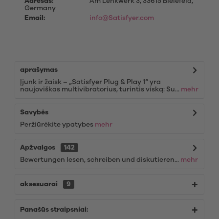
Adresas:
Am Lenkwerk 3, 33615 Bielefeld,
Germany
Email:
info@Satisfyer.com
aprašymas
Įjunk ir žaisk – „Satisfyer Plug & Play 1“ yra
naujoviškas multivibratorius, turintis viską: Su...
mehr
Savybės
Peržiūrėkite ypatybes
mehr
Apžvalgos
142
Bewertungen lesen, schreiben und diskutieren...
mehr
aksesuarai
9
Panašūs straipsniai: