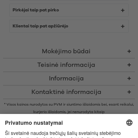
Pirkėjai taip pat pirko
Klientai taip pat apžiūrėjo
Mokėjimo būdai
Teisinė informacija
Informacija
Kontaktinė informacija
* Visos kainos nurodytos su PVM ir siuntimo išlaidomis bei, esant reikalui,
kurjerio išlaidomis, jei nenurodyta kitaip
* Žodinis prekių ženklas Bluetooth® ir logotipai yra registruoti „Bluetooth
SIG, Inc.“ prekių ženklai ir bet koks tokių prekių ženklų naudojimas
įmonėje „Satisfyer GmbH“ yra licencijuotas.