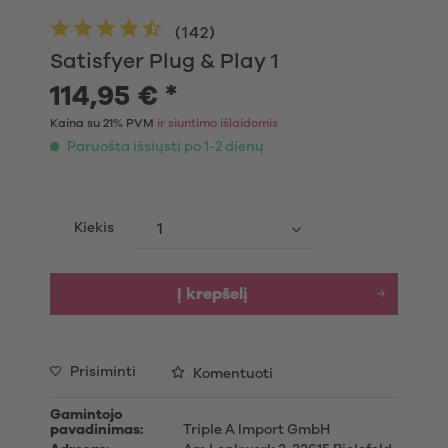
(
142
)
Satisfyer Plug & Play 1
114,95 € *
Kaina su 21% PVM
ir siuntimo išlaidomis
Paruošta išsiųsti po 1-2 dienų
Kiekis
Į krepšelį
Prisiminti
Komentuoti
Gamintojo
pavadinimas:
Triple A Import GmbH