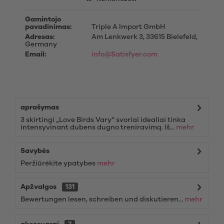
Gamintojo
pavadinimas:
Triple A Import GmbH
Adresas:
Am Lenkwerk 3, 33615 Bielefeld,
Germany
Email:
info@Satisfyer.com
aprašymas
3 skirtingi „Love Birds Vary“ svoriai idealiai tinka
intensyvinant dubens dugno treniravimą. Iš...
mehr
Savybės
Peržiūrėkite ypatybes
mehr
Apžvalgos
131
Bewertungen lesen, schreiben und diskutieren...
mehr