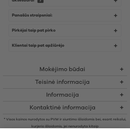
aksesuarai
7
Panašūs straipsniai:
Pirkėjai taip pat pirko
Klientai taip pat apžiūrėjo
Mokėjimo būdai
Teisinė informacija
Informacija
Kontaktinė informacija
* Visos kainos nurodytos su PVM ir siuntimo išlaidomis bei, esant reikalui,
kurjerio išlaidomis, jei nenurodyta kitaip