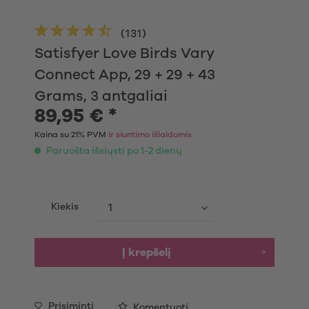
(
131
)
Satisfyer Love Birds Vary
Connect App, 29 + 29 + 43
Grams, 3 antgaliai
89,95 € *
Kaina su 21% PVM
ir siuntimo išlaidomis
Paruošta išsiųsti po 1-2 dienų
Kiekis
Į krepšelį
Prisiminti
Komentuoti