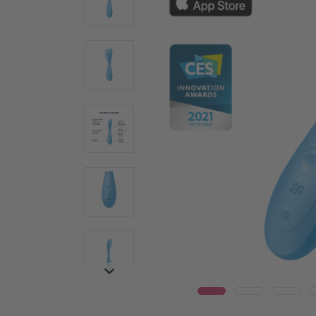
Wear
Γυάλινοι δονητές
Δονη
Ατσάλινοι δονητές
Warm
Ερωτικά βοηθήματα για ζευγάρια
Δονητέ
Δονητές για ζευγάρια
Vulva T
Πολυδονητές
Συσκευ
Τεχνολογία Air Pulse
Penis T
Κλειτοριδικά ερωτικά βοηθήματα
Δαχτυλί