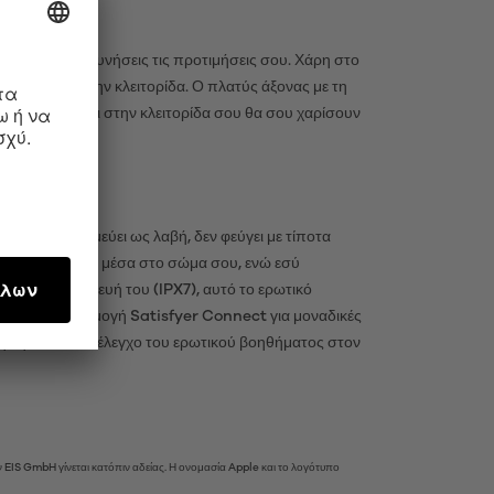
NNECT
η για να εξερευνήσεις τις προτιμήσεις σου. Χάρη στο
ημείο G και την κλειτορίδα. Ο πλατύς άξονας με τη
ο σημείο G και στην κλειτορίδα σου θα σου χαρίσουν
υ που χρησιμεύει ως λαβή, δεν φεύγει με τίποτα
διεισδύει απαλά μέσα στο σώμα σου, ενώ εσύ
άβροχη κατασκευή του (IPX7), αυτό το ερωτικό
τή με την εφαρμογή Satisfyer Connect για μοναδικές
ης ή δώσε τον έλεγχο του ερωτικού βοηθήματος στον
 EIS GmbH γίνεται κατόπιν αδείας. Η ονομασία Apple και το λογότυπο