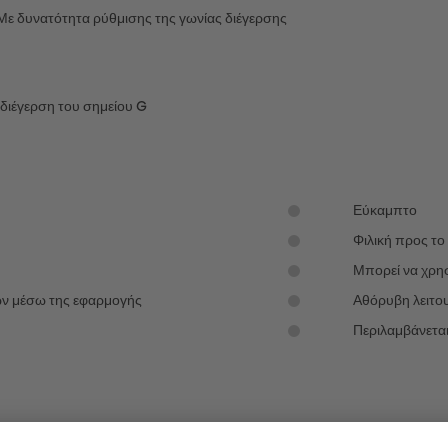
Με δυνατότητα ρύθμισης της γωνίας διέγερσης
 διέγερση του σημείου G
Εύκαμπτο
Φιλική προς το
Μπορεί να χρησ
ων μέσω της εφαρμογής
Αθόρυβη λειτο
Περιλαμβάνετα