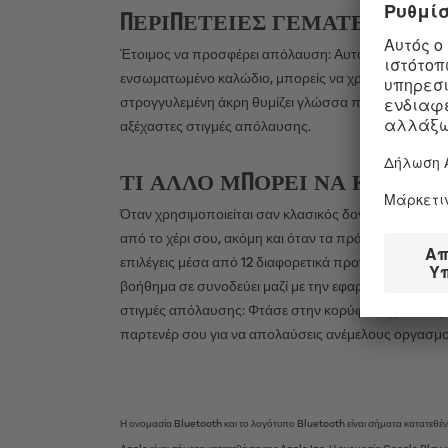
ΠΕΡΙΠΈΤΕΙΕΣ ΓΕΜΆΤΕΣ ΠΟΙΚΙΛ
Έτοιμος να προσφέρει απόλαυση: Αυτός ο ιδιαίτερος δ
ενσωματωμένο καλώδιο, μπορείς να χρησιμοποιήσεις τ
στρογγυλεμένη άκρη θυμίζει γλώσσα που ερεθίζει κά
αξέχαστες στιγμές απόλαυσης.
ΤΙ ΆΛΛΟ ΜΠΟΡΕΊ ΝΑ ΚΆΝΕΙ Η 
Όταν χρησιμοποιείται σαν κλασικός δονητής σημείου
από το χέρι σου, ακόμη και όταν τα πράγματα παίρνο
επιλέγεις μέσα από 12 διαφορετικά προγράμματα δόν
βοήθημα σε συνοδεύει μαζί με την εφαρμογή G-Spot 
στιγμές απόλαυσης: Φτάσε στην κορύφωση με απογει
παρτενέρ σου για να απολαύσεις ανέμελους οργασμο
Η ονομασία Bluetooth και το λογότυπο Bluetooth είναι σήματα κατατεθέν