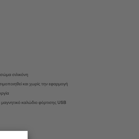
 σώμα σιλικόνη
ιμοποιηθεί και χωρίς την εφαρμογή
υργία
ι μαγνητικό καλώδιο φόρτισης USB