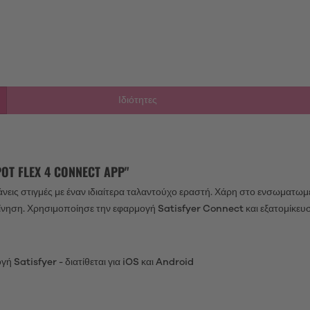
Ιδιότητες
T FLEX 4 CONNECT APP"
ις στιγμές με έναν ιδιαίτερα ταλαντούχο εραστή. Χάρη στο ενσωματωμέ
κίνηση. Χρησιμοποίησε την εφαρμογή Satisfyer Connect και εξατομίκευ
ή Satisfyer - διατίθεται για iOS και Android