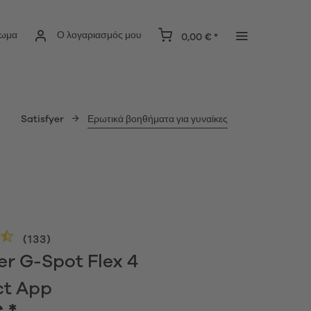
ίωμα
Ο λογαριασμός μου
0,00 € *
Satisfyer
Ερωτικά βοηθήματα για γυναίκες
(
133
)
er G-Spot Flex 4
t App