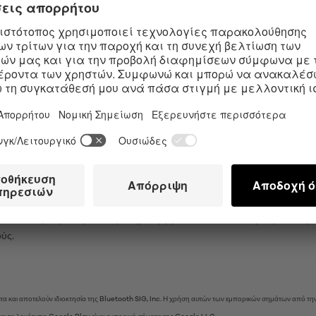
ΊΑ ΜΕ ΤΗΝ ΕΦΑΡΜΟΓΉ G-SPOT FLEX 4 CO
ονητής συνδυάζει πολυάριθμες επιλογές διέγερσης και είναι η τέλεια λύσ
ον δονητή σημείου G και ως δονητή rabbit-κουνελάκι που διεγείρει το σ
θε σημείο του κόλπου σου. Τα κύματα διέγερσης που φτάνουν ακριβώς στ
ΕΦΑΡΜΟΓΉ G-SPOT FLEX 4 CONNECT:
 G, αυτό το ερωτικό πολυεργαλείο, χάρη στο καμπυλωτό κάτω στέλεχός το
υν άγρια τροπή. Η απαλή σιλικόνη περιποιείται απαλά το δέρμα σου και 
ησης το αγαπημένο σου για μοναδικές στιγμές διέγερσης. Χάρη στην αδι
Flex 4 Connect ακόμη και στο ντους ή στην μπανιέρα. Έλεγξε τον δονη
ωτικούς ρυθμούς μουσικής, δημιούργησε τα ολόδικά σου μοτίβα δόνησ
ύς.
τα και αποτελούν ιδιοκτησία της Bluetooth SIG, Inc. Η χρήση αυτών των εμπορικών σημάτων από την