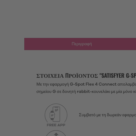
Περιγραφή
ΣΤΟΙΧΕΊΑ ΠΡΟΪΌΝΤΟΣ "SATISFYER G-SPO
Με την εφαρμογή G-Spot Flex 4 Connect απολαμβάνε
σημείου G σε δονητή rabbit-κουνελάκι με μία μόνο 
Συμβατό με τη δωρεάν εφαρμογ