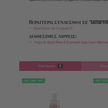
Apple είναι σήματα κατατεθέντα της Apple Inc. Η ονομασία Google Play 
ΠΕΡΑΙΤΈΡΩ ΣΎΝΔΕΣΜΟΙ ΣΕ "SATISFYER G
Ερωτήσεις για το προϊόν?
ΔΙΑΘΈΣΙΜΕΣ ΛΉΨΕΙΣ:
Λήψη G-Spot Flex 4 Connect App User Manua
εξαρτήματα
5
Όμοι
-20% -30% -40%
-20% -30%