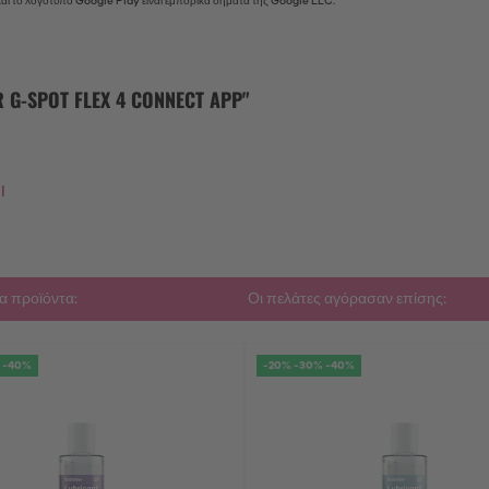
και το λογότυπο Google Play είναι εμπορικά σήματα της Google LLC.
-SPOT FLEX 4 CONNECT APP"
l
α προϊόντα:
Οι πελάτες αγόρασαν επίσης:
 -40%
-20% -30% -40%