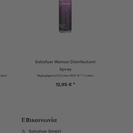
Satisfyer Woman Disinfectant
Sati
Spray
Liter)
Περιεχόμενο:
0.3 Liter
(43,17 € * / 1 Liter)
12,95 € *
Επικοινωνία
Satisfyer GmbH