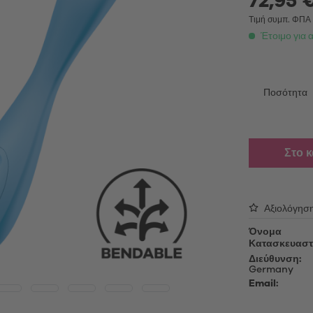
72,95 €
able Vibrators
Λάδι μασάζ
τές επαφής
Τιμή συμπ. ΦΠ
Λιπαντικό τζελ
Έτοιμο για 
ing Vibrators
Αξεσουάρ
ς πολυτελείας
Κεφαλές για αλλαγή
Ποσότητα
oys
Καλώδια φόρτισης USB
Απολυμαντικά
ές αυνανισμού
Προϊόντα περιποίησης
Στο 
oys
Μανίκια για συσκευές αυνανισ
Sex Toy Storage
δια πέους
Προφυλακτικά
Αξιολόγησ
Όνομα
Κατασκευαστ
Διεύθυνση:
Germany
Email: