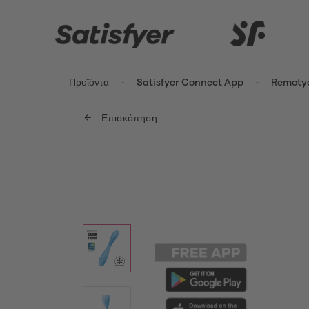
Προϊόντα
Satisfyer Connect App
Remoty
Επισκόπηση
ενημερωθείτε περισσότερο
Καινοτομίες
Δονητέ
Κλειτ
Satisfyer Kiss Range
Δονη
New Pro 2 Generation 3
Fing
G-Sp
Satisfyer Sets
Δονη
Μίνι 
App Toys
Δονη
Satisfyer Cuties
Pant