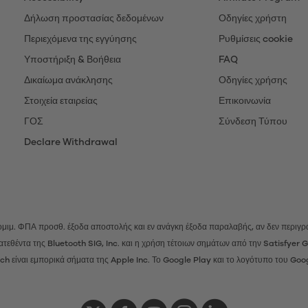
Δήλωση προστασίας δεδομένων
Οδηγίες χρήστη
Περιεχόμενα της εγγύησης
Ρυθμίσεις cookie
Υποστήριξη & Βοήθεια
FAQ
Δικαίωμα ανάκλησης
Οδηγίες χρήσης
Στοιχεία εταιρείας
Επικοινωνία
ΓΟΣ
Σύνδεση Τύπου
Declare Withdrawal
 νομιμ. ΦΠΑ προσθ.
έξοδα αποστολής
και εν ανάγκη έξοδα παραλαβής, αν δεν περιγρά
ατατεθέντα της Bluetooth SIG, Inc. και η χρήση τέτοιων σημάτων από την Satisfye
h είναι εμπορικά σήματα της Apple Inc. Το Google Play και το λογότυπο του Goo