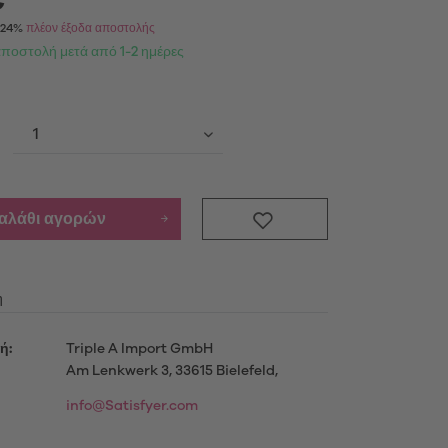
 *
Α 24%
πλέον έξοδα αποστολής
Προϊόντα
αποστολή μετά από 1-2 ημέρες
ενημερωθείτε περισσότερο
καλάθι αγορών
μού
η
ή:
Triple A Import GmbH
Am Lenkwerk 3, 33615 Bielefeld,
info@Satisfyer.com