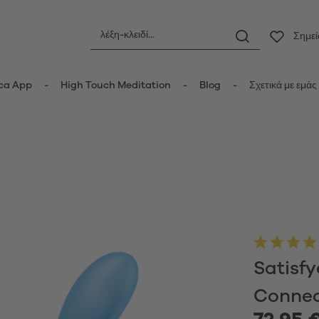
Σημε
ca App
High Touch Meditation
Blog
Σχετικά με εμάς
ς
Πρωκτικά ερωτικά βοηθήματα
οριδικοί δονητές
Πρωκτικές σφήνες
τές κυμάτων πίεσης
Πρωκτικές μπίλιες
er Vibrators
Πρωκτικοί δονητές
ot Vibrators
Anal Douche
τής Wand
Μπάλες Kegel
Satisfy
δονητές
τές rabbit-κουνελάκια
Κυπελλάκια περιόδου
Connec
y Vibrators