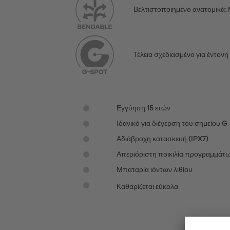
Βελτιστοποιημένο ανατομικά: 
Τέλεια σχεδιασμένο για έντονη
Εγγύηση 15 ετών
Ιδανικό για διέγερση του σημείου G
Αδιάβροχη κατασκευή (IPX7)
Απεριόριστη ποικιλία προγραμμάτ
Μπαταρία ιόντων λιθίου
Καθαρίζεται εύκολα