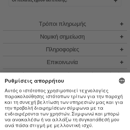
Οι πελάτες έχουν δει επίσης:
Τρόποι πληρωμής
Νομική σημείωση
Πληροφορίες
Επικοινωνία
* Όλες οι τιμές περιλ. νομιμ. ΦΠΑ προσθ.
έξοδα αποστολής
και εν ανάγκη έξοδα
παραλαβής, αν δεν περιγράφεται κάτι διαφορετικό
* Το λεκτικό σήμα Bluetooth® και τα λογότυπα είναι σήματα κατατεθέντα της
Bluetooth SIG, Inc. και η χρήση τέτοιων σημάτων από την Satisfyer GmbH
πραγματοποιείται κατόπιν παραχώρησης σχετικής άδειας.
Το Apple, το λογότυπο Apple και το Apple Watch είναι εμπορικά σήματα της
Apple Inc. Το Google Play και το λογότυπο του Google Play είναι εμπορικά
σήματα της Google LLC.