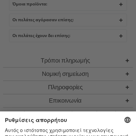
Όμοια προϊόντα:
Οι πελάτες αγόρασαν επίσης:
Οι πελάτες έχουν δει επίσης:
Τρόποι πληρωμής
Νομική σημείωση
Πληροφορίες
Επικοινωνία
* Όλες οι τιμές περιλ. νομιμ. ΦΠΑ προσθ.
έξοδα αποστολής
και εν ανάγκη έξοδα
παραλαβής, αν δεν περιγράφεται κάτι διαφορετικό
* Το λεκτικό σήμα Bluetooth® και τα λογότυπα είναι σήματα κατατεθέντα της
Bluetooth SIG, Inc. και η χρήση τέτοιων σημάτων από την Satisfyer GmbH