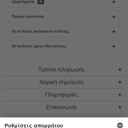
εξαρτήματα
6
Όμοια προϊόντα:
Οι πελάτες αγόρασαν επίσης:
Οι πελάτες έχουν δει επίσης:
Τρόποι πληρωμής
Νομική σημείωση
Πληροφορίες
Επικοινωνία
* Όλες οι τιμές περιλ. νομιμ. ΦΠΑ προσθ.
έξοδα αποστολής
και εν ανάγκη έξοδα
παραλαβής, αν δεν περιγράφεται κάτι διαφορετικό