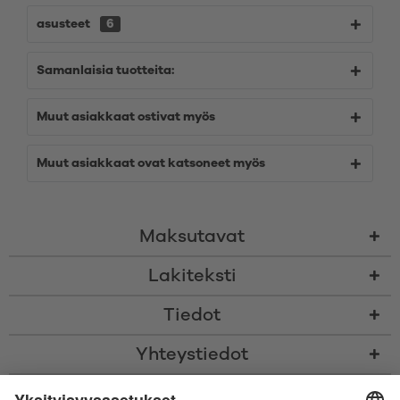
asusteet
6
Samanlaisia tuotteita:
Muut asiakkaat ostivat myös
Muut asiakkaat ovat katsoneet myös
Maksutavat
Lakiteksti
Tiedot
Yhteystiedot
* Kaikki hinnat sis. voimassaolevan arvonlisäveron ja
toimituskulut
sekä