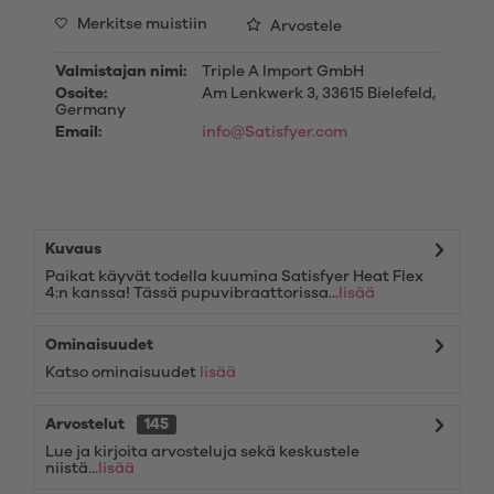
Merkitse muistiin
Arvostele
Valmistajan nimi:
Triple A Import GmbH
Osoite:
Am Lenkwerk 3, 33615 Bielefeld,
Germany
Email:
info@Satisfyer.com
Kuvaus
Paikat käyvät todella kuumina Satisfyer Heat Flex
4:n kanssa! Tässä pupuvibraattorissa...
lisää
Ominaisuudet
Katso ominaisuudet
lisää
Arvostelut
145
Lue ja kirjoita arvosteluja sekä keskustele
niistä...
lisää