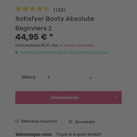
(
132
)
Satisfyer Booty Absolute
Beginners 2
44,95 € *
Hind sisaldab 25.5% KM,
ei sisalda saatmisk
Valmis lähetettäväksi 1-2 päivän kuluttua
Määrä
Ostoskoriin
Merkitse muistiin
Arvostele
Valmistajan nimi:
Triple A Import GmbH