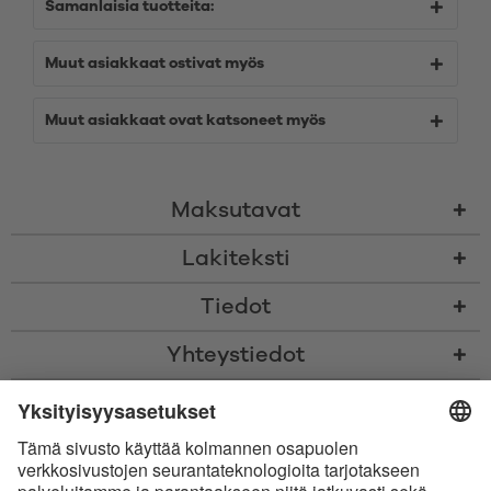
Samanlaisia tuotteita:
Muut asiakkaat ostivat myös
Muut asiakkaat ovat katsoneet myös
Maksutavat
Lakiteksti
Tiedot
Yhteystiedot
* Kaikki hinnat sis. voimassaolevan arvonlisäveron ja
toimituskulut
sekä
tarvittaessa postiennakkomaksut, ellei toisin ole ilmoitettu
* Bluetooth®-sanamerkki ja logot ovat Bluetooth SIG, Inc.:in omistamia
rekisteröityjä tavaramerkkejä, ja Satisfyer GmbH käyttää niitä