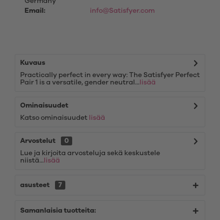
Germany
Email:
info@Satisfyer.com
Kuvaus
Practically perfect in every way: The Satisfyer Perfect
Pair 1 is a versatile, gender neutral...
lisää
Ominaisuudet
Katso ominaisuudet
lisää
Arvostelut
0
Lue ja kirjoita arvosteluja sekä keskustele
niistä...
lisää
asusteet
7
Samanlaisia tuotteita: