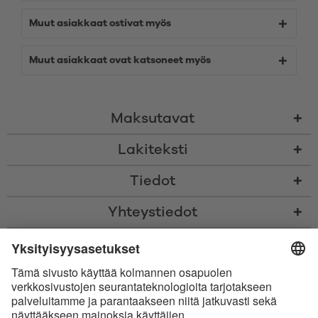
Muut asiakkaat ostivat myös
Muut asiakkaat ovat katsoneet myös
Maksutavat
Lakiteksti
Tiedot
Yhteystiedot
* Kaikki hinnat sis. voimassaolevan arvonlisäveron ja
toimituskulut
sekä
tarvittaessa postiennakkomaksut, ellei toisin ole ilmoitettu
* Bluetooth®-sanamerkki ja logot ovat Bluetooth SIG, Inc.:in omistamia
rekisteröityjä tavaramerkkejä, ja Satisfyer GmbH käyttää niitä
luvanalaisesti.