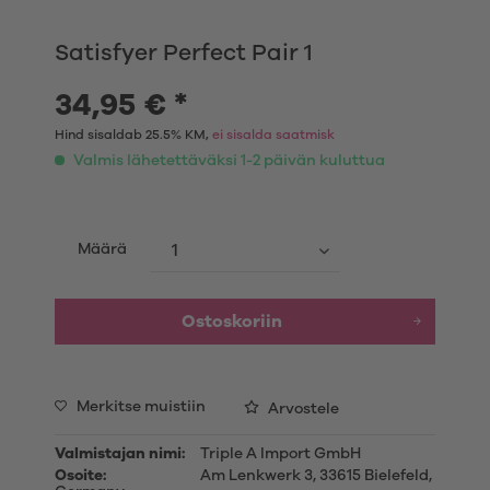
Satisfyer Perfect Pair 1
34,95 € *
Hind sisaldab 25.5% KM,
ei sisalda saatmisk
Valmis lähetettäväksi 1-2 päivän kuluttua
Määrä
Ostoskoriin
Merkitse muistiin
Arvostele
Valmistajan nimi:
Triple A Import GmbH
Osoite:
Am Lenkwerk 3, 33615 Bielefeld,