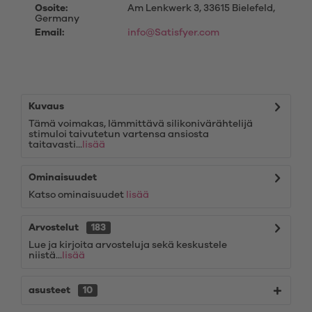
Osoite:
Am Lenkwerk 3, 33615 Bielefeld,
Germany
Email:
info@Satisfyer.com
Kuvaus
Tämä voimakas, lämmittävä silikonivärähtelijä
stimuloi taivutetun vartensa ansiosta
taitavasti...
lisää
Ominaisuudet
Katso ominaisuudet
lisää
Arvostelut
183
Lue ja kirjoita arvosteluja sekä keskustele
niistä...
lisää
asusteet
10