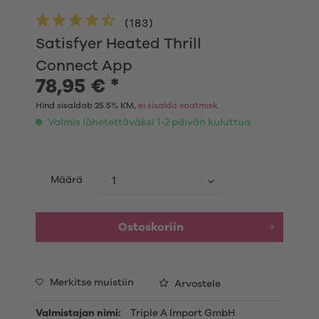
(
183
)
Satisfyer Heated Thrill
Connect App
78,95 € *
Hind sisaldab 25.5% KM,
ei sisalda saatmisk
Valmis lähetettäväksi 1-2 päivän kuluttua
Määrä
Ostoskoriin
Merkitse muistiin
Arvostele
Valmistajan nimi:
Triple A Import GmbH