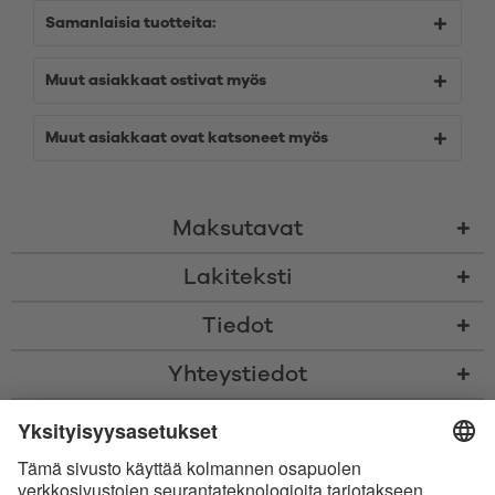
Samanlaisia tuotteita:
Muut asiakkaat ostivat myös
Muut asiakkaat ovat katsoneet myös
Maksutavat
Lakiteksti
Tiedot
Yhteystiedot
* Kaikki hinnat sis. voimassaolevan arvonlisäveron ja
toimituskulut
sekä
tarvittaessa postiennakkomaksut, ellei toisin ole ilmoitettu
* Bluetooth®-sanamerkki ja logot ovat Bluetooth SIG, Inc.:in omistamia