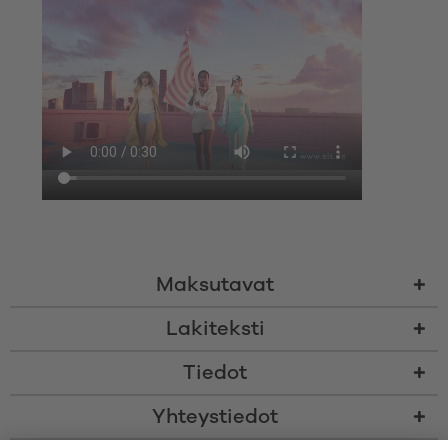
Maksutavat
Lakiteksti
Tiedot
Yhteystiedot