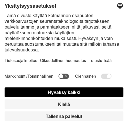
* Kaikki hinnat sis. voimassaolevan arvonlisäveron ja
toimituskulut
sekä
tarvittaessa postiennakkomaksut, ellei toisin ole ilmoitettu
* Bluetooth®-sanamerkki ja logot ovat Bluetooth SIG, Inc.:in omistamia
rekisteröityjä tavaramerkkejä, ja Satisfyer GmbH käyttää niitä
luvanalaisesti.
Apple, Apple-logo ja Apple Watch ovat Apple Inc.:in tavaramerkkejä.
Google Play ja Google Play -logo ovat Google LLC: n tavaramerkkejä.
Accessibility
Contact us today
Evästeasetukset
FAQ
Käyttöohjeet
Yhteystiedot
Lehdistö sisäänkirjautuminen
© Triple A Marketing GmbH