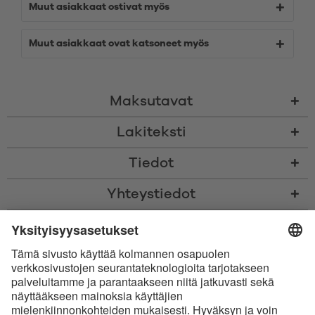
Muut asiakkaat ostivat myös
Muut asiakkaat ovat katsoneet myös
Maksutavat
Lakiteksti
Tiedot
Yhteystiedot
* Kaikki hinnat sis. voimassaolevan arvonlisäveron ja
toimituskulut
sekä
tarvittaessa postiennakkomaksut, ellei toisin ole ilmoitettu
* Bluetooth®-sanamerkki ja logot ovat Bluetooth SIG, Inc.:in omistamia
rekisteröityjä tavaramerkkejä, ja Satisfyer GmbH käyttää niitä
luvanalaisesti.
Apple, Apple-logo ja Apple Watch ovat Apple Inc.:in tavaramerkkejä.