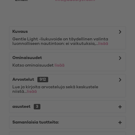
Kuvaus
Gentle Light -liukuvoide on täydellinen valinta
luonnolliseen nautintoon: ei vaikutuksia,...
lisää
Ominaisuudet
Katso ominaisuudet
lisää
Arvostelut
912
Lue ja kirjoita arvosteluja sekä keskustele
niistä...
lisää
asusteet
3
Samanlaisia tuotteita: