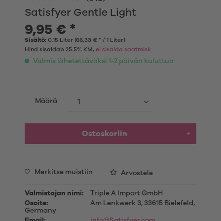
Satisfyer Gentle Light
9,95 € *
Sisältö:
0.15 Liter (66,33 € * / 1 Liter)
Hind sisaldab 25.5% KM,
ei sisalda saatmisk
Valmis lähetettäväksi 1-2 päivän kuluttua
Määrä
Ostoskoriin
Merkitse muistiin
Arvostele
Valmistajan nimi:
Triple A Import GmbH
Osoite:
Am Lenkwerk 3, 33615 Bielefeld,
Germany
Email:
info@Satisfyer.com