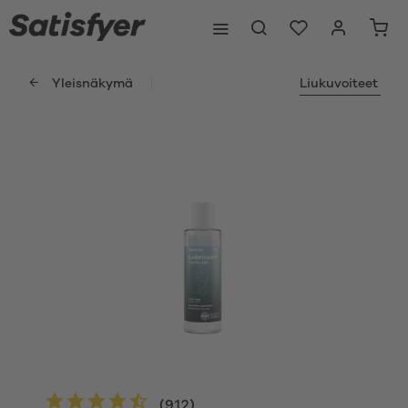
Yleisnäkymä
Liukuvoiteet
(
912
)