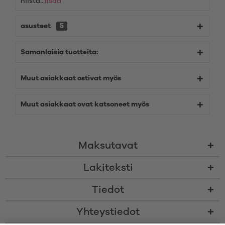
niistä...
lisää
asusteet
5
Samanlaisia tuotteita:
Muut asiakkaat ostivat myös
Muut asiakkaat ovat katsoneet myös
Maksutavat
Lakiteksti
Tiedot
Yhteystiedot