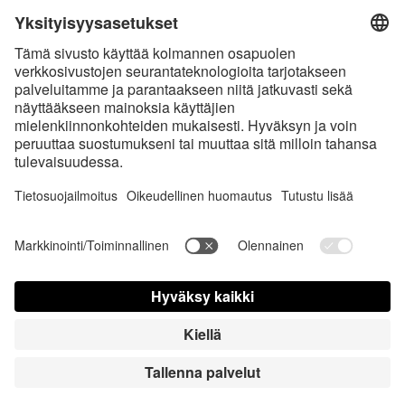
* Kaikki hinnat sis. voimassaolevan arvonlisäveron ja
toimituskulut
sekä
tarvittaessa postiennakkomaksut, ellei toisin ole ilmoitettu
* Bluetooth®-sanamerkki ja logot ovat Bluetooth SIG, Inc.:in omistamia
rekisteröityjä tavaramerkkejä, ja Satisfyer GmbH käyttää niitä
luvanalaisesti.
Apple, Apple-logo ja Apple Watch ovat Apple Inc.:in tavaramerkkejä.
Google Play ja Google Play -logo ovat Google LLC: n tavaramerkkejä.
Accessibility
Contact us today
Evästeasetukset
FAQ
Käyttöohjeet
Yhteystiedot
Lehdistö sisäänkirjautuminen
© Triple A Marketing GmbH