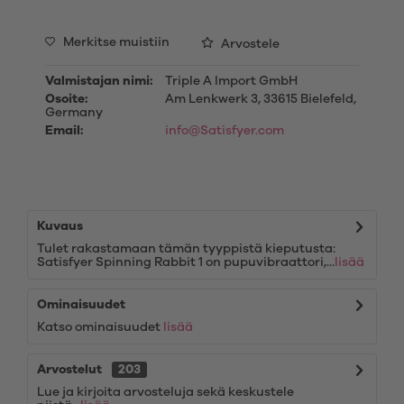
Merkitse muistiin
Arvostele
Valmistajan nimi:
Triple A Import GmbH
Osoite:
Am Lenkwerk 3, 33615 Bielefeld,
Germany
Email:
info@Satisfyer.com
Kuvaus
Tulet rakastamaan tämän tyyppistä kieputusta:
Satisfyer Spinning Rabbit 1 on pupuvibraattori,...
lisää
Ominaisuudet
Katso ominaisuudet
lisää
Arvostelut
203
Lue ja kirjoita arvosteluja sekä keskustele