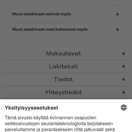
Muut asiakkaat ostivat myös
Muut asiakkaat ovat katsoneet myös
Maksutavat
Lakiteksti
Tiedot
Yhteystiedot
* Kaikki hinnat sis. voimassaolevan arvonlisäveron ja
toimituskulut
sekä
tarvittaessa postiennakkomaksut, ellei toisin ole ilmoitettu
* Bluetooth®-sanamerkki ja logot ovat Bluetooth SIG, Inc.:in omistamia
rekisteröityjä tavaramerkkejä, ja Satisfyer GmbH käyttää niitä