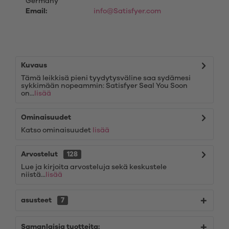
Germany
Email:
info@Satisfyer.com
Kuvaus
Tämä leikkisä pieni tyydytysväline saa sydämesi
sykkimään nopeammin: Satisfyer Seal You Soon
on...
lisää
Ominaisuudet
Katso ominaisuudet
lisää
Arvostelut
128
Lue ja kirjoita arvosteluja sekä keskustele
niistä...
lisää
asusteet
7
Samanlaisia tuotteita: