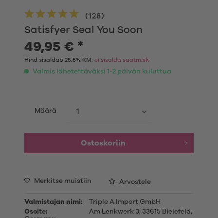
(
128
)
Satisfyer Seal You Soon
49,95 € *
Hind sisaldab 25.5% KM,
ei sisalda saatmisk
Valmis lähetettäväksi 1-2 päivän kuluttua
Määrä
Ostoskoriin
Merkitse muistiin
Arvostele
Valmistajan nimi:
Triple A Import GmbH
Osoite:
Am Lenkwerk 3, 33615 Bielefeld,