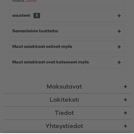
niistä...
lisää
asusteet
5
Samanlaisia tuotteita:
Muut asiakkaat ostivat myös
Muut asiakkaat ovat katsoneet myös
Maksutavat
Lakiteksti
Tiedot
Yhteystiedot