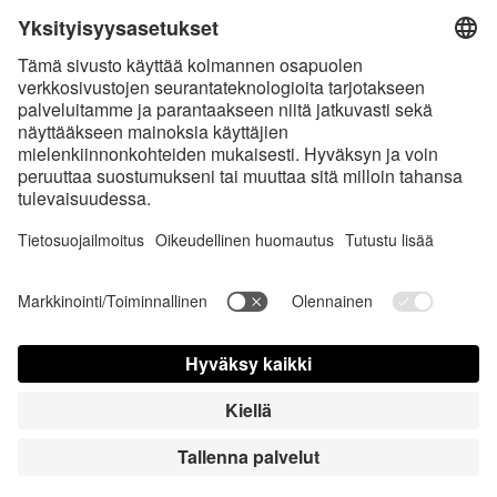
* Kaikki hinnat sis. voimassaolevan arvonlisäveron ja
toimituskulut
sekä
tarvittaessa postiennakkomaksut, ellei toisin ole ilmoitettu
* Bluetooth®-sanamerkki ja logot ovat Bluetooth SIG, Inc.:in omistamia
rekisteröityjä tavaramerkkejä, ja Satisfyer GmbH käyttää niitä
luvanalaisesti.
Apple, Apple-logo ja Apple Watch ovat Apple Inc.:in tavaramerkkejä.
Google Play ja Google Play -logo ovat Google LLC: n tavaramerkkejä.
Accessibility
Contact us today
Evästeasetukset
FAQ
Käyttöohjeet
Yhteystiedot
Lehdistö sisäänkirjautuminen
© Triple A Marketing GmbH