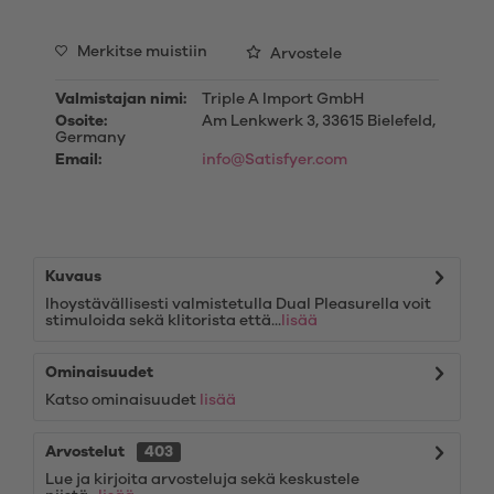
Merkitse muistiin
Arvostele
Valmistajan nimi:
Triple A Import GmbH
Osoite:
Am Lenkwerk 3, 33615 Bielefeld,
Germany
Email:
info@Satisfyer.com
Kuvaus
Ihoystävällisesti valmistetulla Dual Pleasurella voit
stimuloida sekä klitorista että...
lisää
Ominaisuudet
Katso ominaisuudet
lisää
Arvostelut
403
Lue ja kirjoita arvosteluja sekä keskustele