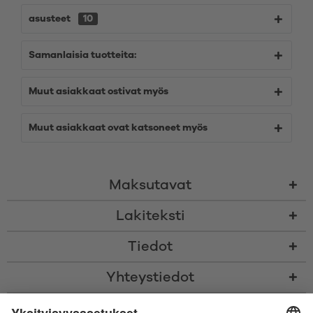
asusteet
10
Samanlaisia tuotteita:
Muut asiakkaat ostivat myös
Muut asiakkaat ovat katsoneet myös
Maksutavat
Lakiteksti
Tiedot
Yhteystiedot
* Kaikki hinnat sis. voimassaolevan arvonlisäveron ja
toimituskulut
sekä