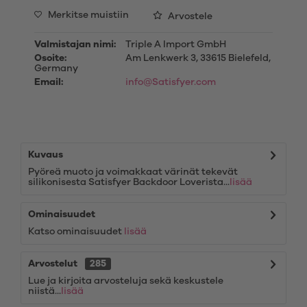
Merkitse muistiin
Arvostele
Valmistajan nimi:
Triple A Import GmbH
Osoite:
Am Lenkwerk 3, 33615 Bielefeld,
Germany
Email:
info@Satisfyer.com
Kuvaus
Pyöreä muoto ja voimakkaat värinät tekevät
silikonisesta Satisfyer Backdoor Loverista...
lisää
Ominaisuudet
Katso ominaisuudet
lisää
Arvostelut
285
Lue ja kirjoita arvosteluja sekä keskustele
niistä...
lisää