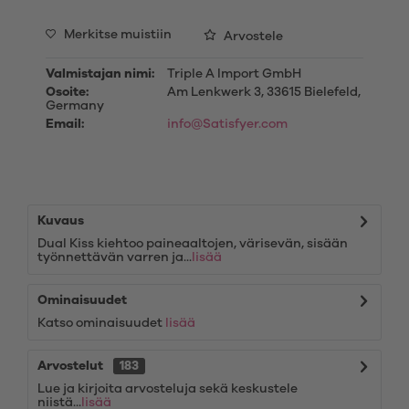
Merkitse muistiin
Arvostele
Valmistajan nimi:
Triple A Import GmbH
Osoite:
Am Lenkwerk 3, 33615 Bielefeld,
Germany
Email:
info@Satisfyer.com
Kuvaus
Dual Kiss kiehtoo paineaaltojen, värisevän, sisään
työnnettävän varren ja...
lisää
Ominaisuudet
Katso ominaisuudet
lisää
Arvostelut
183
Lue ja kirjoita arvosteluja sekä keskustele
niistä...
lisää