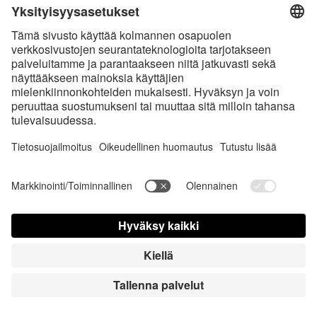
* Kaikki hinnat sis. voimassaolevan arvonlisäveron ja
toimituskulut
sekä
tarvittaessa postiennakkomaksut, ellei toisin ole ilmoitettu
* Bluetooth®-sanamerkki ja logot ovat Bluetooth SIG, Inc.:in omistamia
rekisteröityjä tavaramerkkejä, ja Satisfyer GmbH käyttää niitä
luvanalaisesti.
Apple, Apple-logo ja Apple Watch ovat Apple Inc.:in tavaramerkkejä.
Google Play ja Google Play -logo ovat Google LLC: n tavaramerkkejä.
Accessibility
Contact us today
Evästeasetukset
FAQ
Käyttöohjeet
Yhteystiedot
Lehdistö sisäänkirjautuminen
© Triple A Marketing GmbH