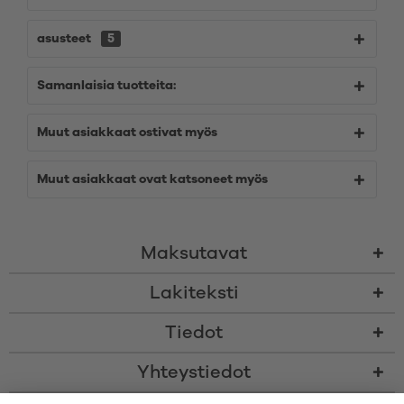
asusteet
5
Samanlaisia tuotteita:
Muut asiakkaat ostivat myös
Muut asiakkaat ovat katsoneet myös
Maksutavat
Lakiteksti
Tiedot
Yhteystiedot