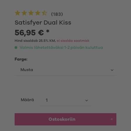
(
183
)
Satisfyer Dual Kiss
56,95 € *
Hind sisaldab 25.5% KM,
ei sisalda saatmisk
Valmis lähetettäväksi 1-2 päivän kuluttua
Farge:
Määrä
Ostoskoriin