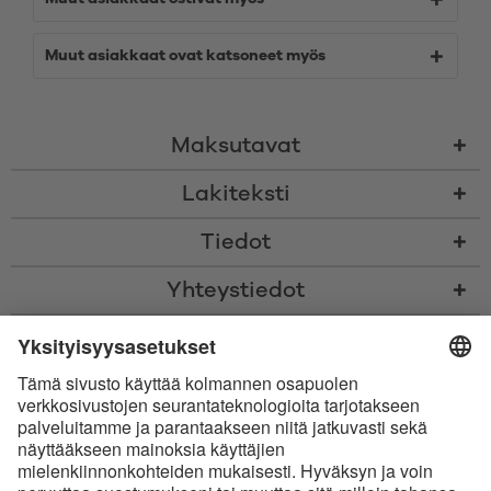
Muut asiakkaat ovat katsoneet myös
Maksutavat
Lakiteksti
Tiedot
Yhteystiedot
* Kaikki hinnat sis. voimassaolevan arvonlisäveron ja
toimituskulut
sekä
tarvittaessa postiennakkomaksut, ellei toisin ole ilmoitettu
* Bluetooth®-sanamerkki ja logot ovat Bluetooth SIG, Inc.:in omistamia
rekisteröityjä tavaramerkkejä, ja Satisfyer GmbH käyttää niitä
luvanalaisesti.
Apple, Apple-logo ja Apple Watch ovat Apple Inc.:in tavaramerkkejä.