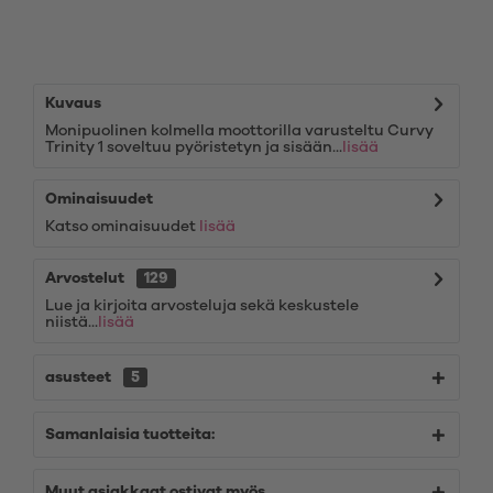
Kuvaus
Monipuolinen kolmella moottorilla varusteltu Curvy
Trinity 1 soveltuu pyöristetyn ja sisään...
lisää
Ominaisuudet
Katso ominaisuudet
lisää
Arvostelut
129
Lue ja kirjoita arvosteluja sekä keskustele
niistä...
lisää
asusteet
5
Samanlaisia tuotteita:
Muut asiakkaat ostivat myös