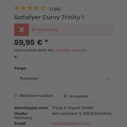
(
129
)
Satisfyer Curvy Trinity 1
Ei varastossa
59,95 € *
Hind sisaldab 25.5% KM,
ei sisalda saatmisk
Farge:
Merkitse muistiin
Arvostele
Valmistajan nimi:
Triple A Import GmbH
Osoite:
Am Lenkwerk 3, 33615 Bielefeld,
Germany
Email:
info@Satisfyer.com