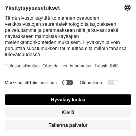
* Kaikki hinnat sis. voimassaolevan arvonlisäveron ja
toimituskulut
sekä
tarvittaessa postiennakkomaksut, ellei toisin ole ilmoitettu
* Bluetooth®-sanamerkki ja logot ovat Bluetooth SIG, Inc.:in omistamia
rekisteröityjä tavaramerkkejä, ja Satisfyer GmbH käyttää niitä
luvanalaisesti.
Apple, Apple-logo ja Apple Watch ovat Apple Inc.:in tavaramerkkejä.
Google Play ja Google Play -logo ovat Google LLC: n tavaramerkkejä.
Accessibility
Contact us today
Evästeasetukset
FAQ
Käyttöohjeet
Yhteystiedot
Lehdistö sisäänkirjautuminen
© Triple A Marketing GmbH