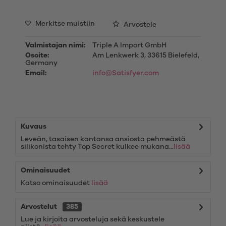
Merkitse muistiin
Arvostele
Valmistajan nimi:
Triple A Import GmbH
Osoite:
Am Lenkwerk 3, 33615 Bielefeld,
Germany
Email:
info@Satisfyer.com
Kuvaus
Leveän, tasaisen kantansa ansiosta pehmeästä
silikonista tehty Top Secret kulkee mukana...
lisää
Ominaisuudet
Katso ominaisuudet
lisää
Arvostelut
385
Lue ja kirjoita arvosteluja sekä keskustele