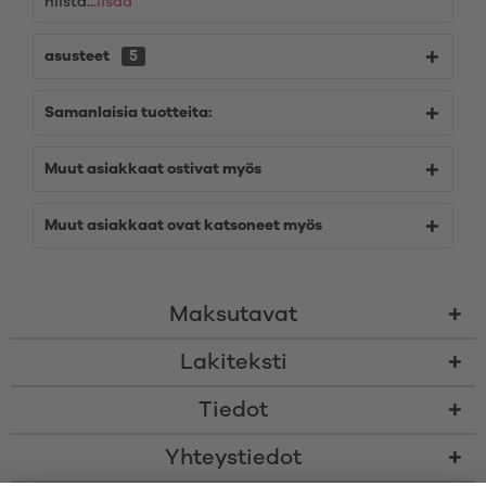
niistä...
lisää
asusteet
5
Samanlaisia tuotteita:
Muut asiakkaat ostivat myös
Muut asiakkaat ovat katsoneet myös
Maksutavat
Lakiteksti
Tiedot
Yhteystiedot