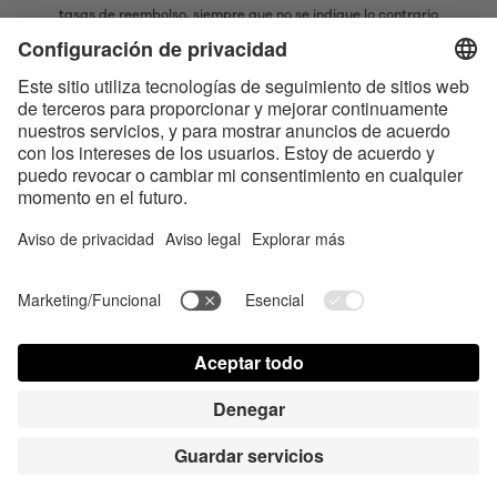
tasas de reembolso, siempre que no se indique lo contrario
* La marca denominativa y los logotipos Bluetooth® son marcas
registradas propiedad de Bluetooth SIG, Inc. y cualquier uso de dichas
marcas por parte de Satisfyer GmbH se realiza bajo licencia.
Apple, el logotipo de Apple y Apple Watch son marcas registradas
propiedad de Apple Inc. Google Play y el logotipo de Google Play son
marcas comerciales de Google LLC.
Accesibilidad
Contact us today
Configuración de cookies
FAQ
Instrucciones
Contacto
Acceso para la prensa
© Triple A Marketing GmbH