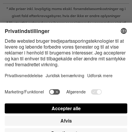
* Alle priser inkl. lovpligtig moms ekskl.
forsendelsesomkostninger
og i
givet fald efterkravsgebyrer, hvis der ikke er andre oplysninger
* Bluetooth® ordmærker og logoer er registrerede varemærker ejet af
Bluetooth SIG, Inc. og enhver brug af sådanne mærker af Satisfyer GmbH
er under licens.
Apple, Apple logoet og Apple Watch er varemærker ejet af Apple Inc.
Google Play og Google Play-logoet er varemærker, der tilhører Google
LLC.
Accessibility
Contact us today
Cookies-indstillinger
FAQ
Brugsvejledning
Kontakt
Login for presse