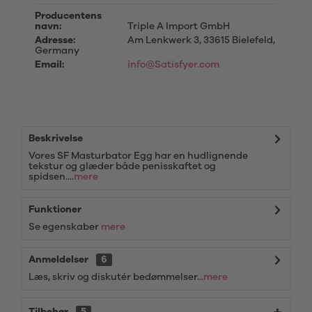
Producentens
navn:
Triple A Import GmbH
Adresse:
Am Lenkwerk 3, 33615 Bielefeld,
Germany
Email:
info@Satisfyer.com
Beskrivelse
Vores SF Masturbator Egg har en hudlignende
tekstur og glæder både penisskaftet og
spidsen....
mere
Funktioner
Se egenskaber
mere
Anmeldelser
6
Læs, skriv og diskutér bedømmelser...
mere