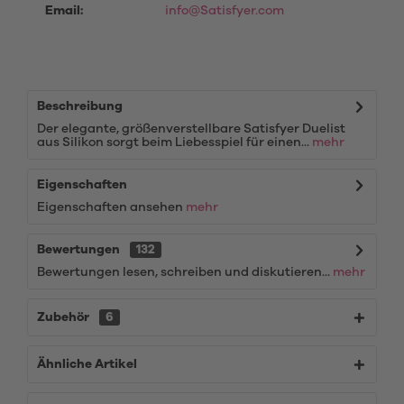
Email:
info@Satisfyer.com
Beschreibung
Der elegante, größenverstellbare Satisfyer Duelist
aus Silikon sorgt beim Liebesspiel für einen...
mehr
Eigenschaften
Eigenschaften ansehen
mehr
Bewertungen
132
Bewertungen lesen, schreiben und diskutieren...
mehr
Zubehör
6
Ähnliche Artikel