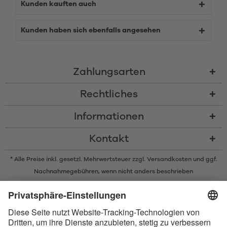
Kunden kauften auch
Kunden haben sich ebenfalls angesehen
Zahlungsarten
Rechtliches
Informationen
Kontakt
* Alle Preise inkl. gesetzl. Mehrwertsteuer zzgl.
Versandkosten
und ggf.
Nachnahmegebühren, wenn nicht anders beschrieben
* Der Name Bluetooth und das Bluetooth Logo sind eingetragene Marken
und Eigentum der Bluetooth SIG, Inc. Die Nutzung dieser Marken durch
Satisfyer GmbH erfolgt unter Lizenz.
Apple und das Apple-Logo sind eingetragene Marken von Apple Inc.